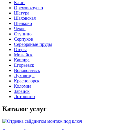
Клин
Орехово-зуево
Шатура
Шаховская
Щелково
Чехов
Ступино
Серпухов
Серебряные-пруды
Озеры
Можайск
Кашира
Егорьевск
Волоколамск
Луховицы
Красногорск
Коломна
Зарайск
Лотошино
Каталог услуг