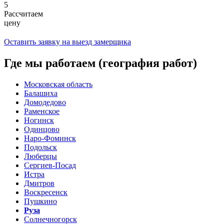
5
Рассчитаем
цену
Оставить заявку на выезд замерщика
Где мы работаем (география работ)
Московская область
Балашиха
Домодедово
Раменское
Ногинск
Одинцово
Наро-Фоминск
Подольск
Люберцы
Сергиев-Посад
Истра
Дмитров
Воскресенск
Пушкино
Руза
Солнечногорск