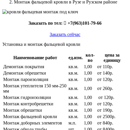
Монтаж фальцевой кровли в Рузе и Рузском районе
Заказать по тел:
+7(963)101-79-66
Заказать сейчас
Установка и монтаж фальцевой кровли
кол-
цена за
Наименование работ
ед.изм.
во
единицу
Демонтаж покрытия
кв.м.
1,00
от 110р.
Демонтаж обрешетки
кв.м.
1,00
от 140р.
Монтаж пароизоляция
кв.м.
1,00
от 120р.
Монтаж утеплителя 150 мм-250
кв.м.
1,00
от 260р.
мм
Монтаж гидроизоляции
кв.м.
1,00
от 120р.
Монтаж контробрешетки
кв.м.
1,00
от 120р.
Монтаж обрешетки
кв.м.
1,00
от 190р.
Монтаж фальцевой кровли
кв.м.
1,00
от 2500р.
Монтаж доборных элементов
м.п.
1,00
от 840р.
Монтаж обхода трубы
шт.
1,00
от 8400р.