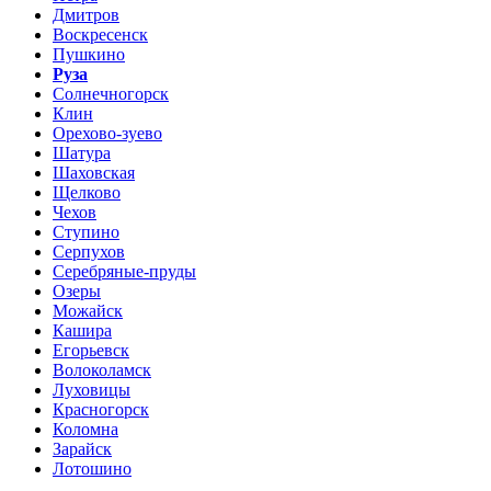
Дмитров
Воскресенск
Пушкино
Руза
Солнечногорск
Клин
Орехово-зуево
Шатура
Шаховская
Щелково
Чехов
Ступино
Серпухов
Серебряные-пруды
Озеры
Можайск
Кашира
Егорьевск
Волоколамск
Луховицы
Красногорск
Коломна
Зарайск
Лотошино