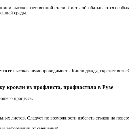
ванием высококачественной стали. Листы обрабатываются особ
нешней среды.
ся ее высокая шумопроводимость. Капли дождя, скрежет ветвей 
у кровли из профлиста, профнастила в Рузе
общего процесса.
льных листов. Следует по возможности избегать стыков на пове
в и деформаций от смещения).