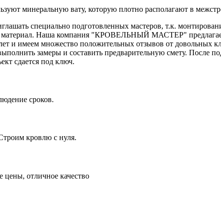
ьзуют минеральную вату, которую плотно располагают в межстр
глашать специально подготовленных мастеров, т.к. монтирован
сь материал. Наша компания "КРОВЕЛЬНЫЙ МАСТЕР" предлагает 
о лет и имеем множество положительных отзывов от довольных 
выполнить замеры и составить предварительную смету. После по
ект сдается под ключ.
людение сроков.
Строим кровлю с нуля.
 цены, отличное качество