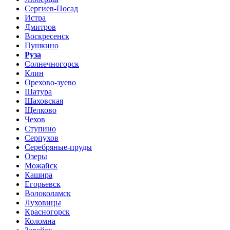
Сергиев-Посад
Истра
Дмитров
Воскресенск
Пушкино
Руза
Солнечногорск
Клин
Орехово-зуево
Шатура
Шаховская
Щелково
Чехов
Ступино
Серпухов
Серебряные-пруды
Озеры
Можайск
Кашира
Егорьевск
Волоколамск
Луховицы
Красногорск
Коломна